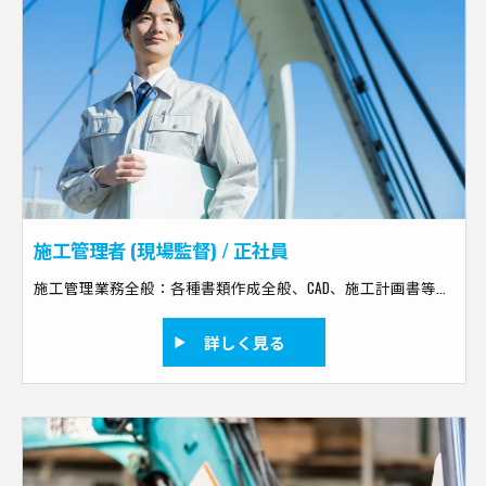
施工管理者 (現場監督) / 正社員
施工管理業務全般：各種書類作成全般、CAD、施工計画書等の作成、打合せ、工事の積算、リスクマネジメント、教育、工程管理、原価管理、品質管理、安全管理など 現場作業：現場補佐、撮影測量、作業者への指示だし、作業内容チェック、点検、片付け、清掃など
詳しく見る