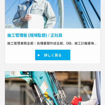
施工管理者 (現場監督) / 正社員
施工管理業務全般：各種書類作成全般、CAD、施工計画書等の作成、打合せ、工事の積算、リスクマネジメント、教育、工程管理、原価管理、品質管理、安全管理など 現場作業：現場補佐、撮影測量、作業者への指示だし、作業内容チェック、点検、片付け、清掃など
詳しく見る