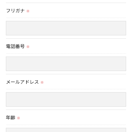
置をとり、適切な監督を行います。
フリガナ
※
＜個人情報の安全管理＞
当社では、個人情報の漏洩等がなされないよう、適
切に安全管理対策を実施します。
電話番号
※
＜個人情報を与えなかった場合に生じる結果＞
必要な情報を頂けない場合は、それに対応した当社
のサービスをご提供できない場合がございますので
メールアドレス
予めご了承ください。
※
＜個人情報の開示･訂正・削除･利用停止の手続につ
いて＞
年齢
当社では、お客様の個人情報の開示･訂正･削除・利
※
用停止の手続を定めさせて頂いております。