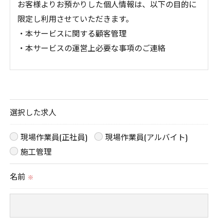
お客様よりお預かりした個人情報は、以下の目的に
限定し利用させていただきます。
・本サービスに関する顧客管理
・本サービスの運営上必要な事項のご連絡
＜個人情報の提供について＞
当社ではお客様の同意を得た場合または法令に定め
られた場合を除き、
選択した求人
取得した個人情報を第三者に提供することはいたし
ません。
現場作業員(正社員)
現場作業員(アルバイト)
施工管理
＜個人情報の委託について＞
名前
※
当社では、利用目的の達成に必要な範囲において、
個人情報を外部に委託する場合があります。
これらの委託先に対しては個人情報保護契約等の措