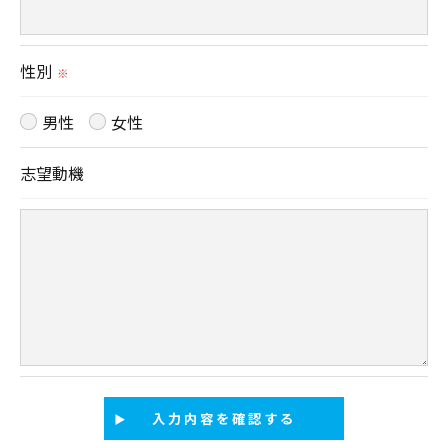
ご本人である事を確認のうえ、対応させて頂きま
す。
性別
個人情報の開示･訂正･削除・利用停止の具体的手続
※
きにつきましては、お電話でお問合せ下さい。
男性
女性
志望動機