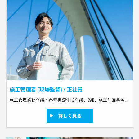
施工管理者 (現場監督) / 正社員
施工管理業務全般：各種書類作成全般、CAD、施工計画書等の作成、打合せ、工事の積算、リスクマネジメント、教育、工程管理、原価管理、品質管理、安全管理など 現場作業：現場補佐、撮影測量、作業者への指示だし、作業内容チェック、点検、片付け、清掃など
詳しく見る