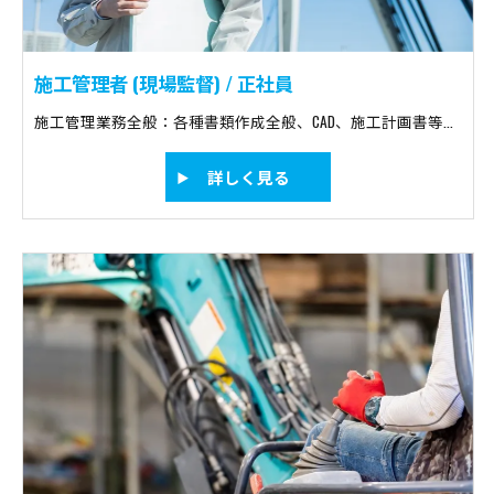
施工管理者 (現場監督) / 正社員
施工管理業務全般：各種書類作成全般、CAD、施工計画書等の作成、打合せ、工事の積算、リスクマネジメント、教育、工程管理、原価管理、品質管理、安全管理など 現場作業：現場補佐、撮影測量、作業者への指示だし、作業内容チェック、点検、片付け、清掃など
詳しく見る