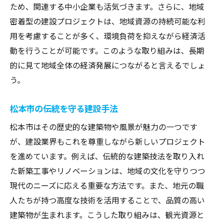
ため、関連する中小企業も活気づきます。さらに、地域
ドローン技術による建設現場の管理
密着型の建設プロジェクトは、地域資源の持続可能な利
3Dプリンティングがもたらす建設革命
用を考慮することが多く、環境負荷を抑えながら経済活
IoTと建設業の進化
動を行うことが可能です。このような取り組みは、長期
BIM（ビルディング・インフォメーション・
的に見て地域全体の経済発展につながると言えるでしょ
モデリング）の活用
う。
AIと機械学習による建設プロセスの最適化
松本市の伝統を守る建設手法
スマートシティ構築への一歩
松本市はその歴史的な建築物や風景が魅力の一つです
地域住民の生活を支える建設業の貢献
が、建設業界もこれを尊重しながら新しいプロジェクト
交通インフラの整備とその影響
を進めています。例えば、伝統的な建築技法を取り入れ
住宅建設がもたらす住環境の向上
た新築工事やリノベーションは、地域の文化を守りつつ
公共施設の建設と地域コミュニティの活性
現代のニーズに応える重要な方法です。また、地元の職
化
人たちが持つ高度な技術を活用することで、品質の高い
災害に強いまちづくりの取り組み
建築物が生まれます。こうした取り組みは、観光資源と