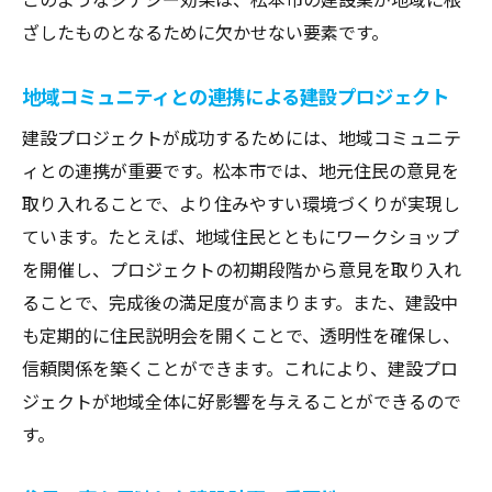
地域資源を活用したエコ建設
ざしたものとなるために欠かせない要素です。
長寿命化建築物のメリット
リサイクル可能な建設材料の利用
地域コミュニティとの連携による建設プロジェクト
コミュニティ参加型の持続可能な建設プロ
建設プロジェクトが成功するためには、地域コミュニテ
ジェクト
ィとの連携が重要です。松本市では、地元住民の意見を
施工品質の向上と地域社会に対する責任
取り入れることで、より住みやすい環境づくりが実現し
厳格な品質管理体制の確立
ています。たとえば、地域住民とともにワークショップ
建設現場での安全対策強化
を開催し、プロジェクトの初期段階から意見を取り入れ
従業員教育とスキルアップの取り組み
ることで、完成後の満足度が高まります。また、建設中
も定期的に住民説明会を開くことで、透明性を確保し、
地域住民への情報提供と透明性の確保
信頼関係を築くことができます。これにより、建設プロ
現場監督の役割と責任
ジェクトが地域全体に好影響を与えることができるので
施工品質向上のための最新技術導入
す。
未来の松本市を見据えた建設業界の展望
次世代技術の導入とその可能性