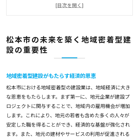
地元企業との協力が生むシナジー効果
地域コミュニティとの連携による建設プロ
ジェクト
住民の声を反映した建設計画の重要性
松本市の未来を築く地域密着型建
地域密着型建設がもたらす社会的影響
設の重要性
環境保護と建設業松本市の自然と共生する取り
組み
自然環境を考慮した建設計画の立案
地域密着型建設がもたらす経済的恩恵
エコフレンドリーな建設資材の使用
松本市における地域密着型の建設業は、地域経済に大き
地域の生態系を守る建設方法
な恩恵をもたらします。まず第一に、地元企業が建設プ
建設現場での廃棄物削減の取り組み
ロジェクトに関与することで、地域内の雇用機会が増加
します。これにより、地元の若者も含めた多くの人々が
再生可能エネルギーの活用事例
安定した職を得ることができ、経済的な基盤が強化され
環境教育と建設業の連携
ます。また、地元の建材やサービスの利用が促進される
最新技術の導入が建設業に与える革新と挑戦