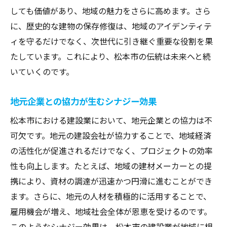
教育施設の整備による未来への投資
しても価値があり、地域の魅力をさらに高めます。さら
地域福祉施設の拡充とその役割
に、歴史的な建物の保存修復は、地域のアイデンティテ
ィを守るだけでなく、次世代に引き継ぐ重要な役割を果
松本市での建設業が地域経済に与える影響
たしています。これにより、松本市の伝統は未来へと続
地元企業へのビジネスチャンスの提供
いていくのです。
雇用創出と地域経済の活性化
観光インフラ整備による経済効果
地元企業との協力が生むシナジー効果
サプライチェーンの強化と地域産業の発展
松本市における建設業において、地元企業との協力は不
地域投資の増加とその結果
可欠です。地元の建設会社が協力することで、地域経済
公共工事がもたらす直接的経済効果
の活性化が促進されるだけでなく、プロジェクトの効率
持続可能な街づくり地域に根ざした建設のアプ
性も向上します。たとえば、地域の建材メーカーとの提
ローチ
携により、資材の調達が迅速かつ円滑に進むことができ
持続可能な建設資材の選定
ます。さらに、地元の人材を積極的に活用することで、
雇用機会が増え、地域社会全体が恩恵を受けるのです。
低炭素建築物の設計と施工
このようなシナジー効果は、松本市の建設業が地域に根